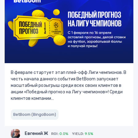
В феврале стартует этап плей-офф Лиги чемпионов. В
честь начала данного события BetBoom запускает
масштабный розыгрыш среди всех своих клиентов в
акции «Победный прогноз на Лигу чемпионов»! Среди
клиентов компании…
BetBoom (BingoBoom)
Евгений Ж
ROI:
0.0%
YIELD:
9.5%