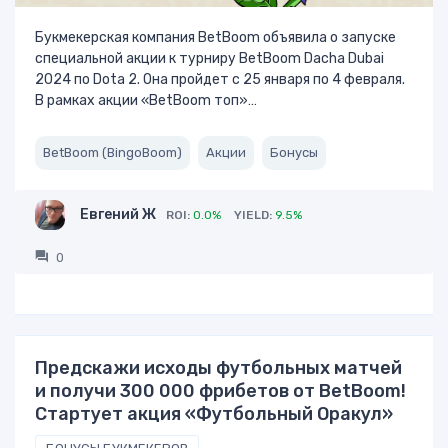
Букмекерская компания BetBoom объявила о запуске
специальной акции к турниру BetBoom Dacha Dubai
2024 по Dota 2. Она пройдет с 25 января по 4 февраля.
В рамках акции «BetBoom топ»…
BetBoom (BingoBoom)
Акции
Бонусы
Евгений Ж
ROI:
0.0%
YIELD:
9.5%
0
Предскажи исходы футбольных матчей
и получи 300 000 фрибетов от BetBoom!
Стартует акция «Футбольный Оракул»