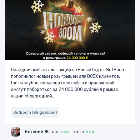
Праздничный каталог акций на Новый Год от BetBoom
пополнился новым розыгрышем для ВСЕХ клиентов.
Гости клубов, пользователи сайта и приложений
смогут побороться за 24 000 000 рублей в рамках
акции «Новогодний…
BetBoom (BingoBoom)
Евгений Ж
ROI:
0.0%
YIELD:
9.5%