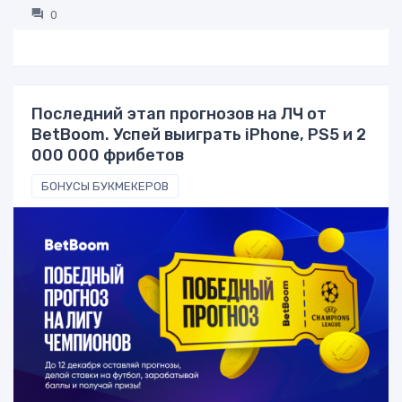
0
Последний этап прогнозов на ЛЧ от
BetBoom. Успей выиграть iPhone, PS5 и 2
000 000 фрибетов
БОНУСЫ БУКМЕКЕРОВ