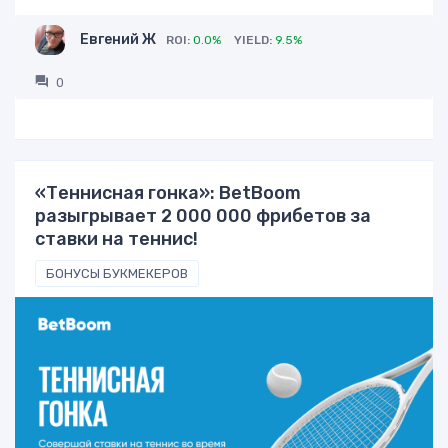
Евгений Ж
ROI:
0.0%
YIELD:
9.5%
0
«Теннисная гонка»: BetBoom
разыгрывает 2 000 000 фрибетов за
ставки на теннис!
БОНУСЫ БУКМЕКЕРОВ