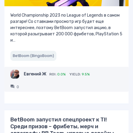
World Championship 2023 по League of Legends в самом
разгаре! Со ставками просмотр игр будет еще
интереснее, поэтому BetBoom запустил акцию, в
которой разыгрывает 200 000 фрибетов, PlayStation 5
и…
BetBoom (BingoBoom)
Евгений Ж
ROI:
0.0%
YIELD:
9.5%
0
BetBoom запустил спецпроект к TI!
Среди призов – фрибеты, мерч и