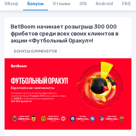
Обзор
Бонусы
Отзывы
iOS
Android
FAQ
BetBoom начинает розыгрыш 300 000
фрибетов среди всех своих клиентов в
акции «Футбольный Оракул»!
БОНУСЫ БУКМЕКЕРОВ