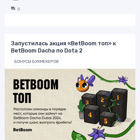
0
Запустилась акция «BetBoom топ» к
BetBoom Dacha по Dota 2
БОНУСЫ БУКМЕКЕРОВ