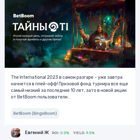
The International 2023 в самом разгаре – уже завтра
начнется в плей-офф! Призовой фонд турнира все еще
самый низкий за последние 10 лет, зато в новой акции
от BetBoom пользователи…
BetBoom (BingoBoom)
Евгений Ж
ROI:
0.0%
YIELD:
9.5%