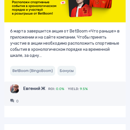
6 марта завершится акция от BetBoom «Что раньше» в
приложении и на сайте компании. Чтобы принять
участие в акции необходимо расположить спортивные
события в хронологическом порядке на временной
шкале, за одну…
BetBoom (BingoBoom)
Бонусы
Евгений Ж
ROI:
0.0%
YIELD:
9.5%
0