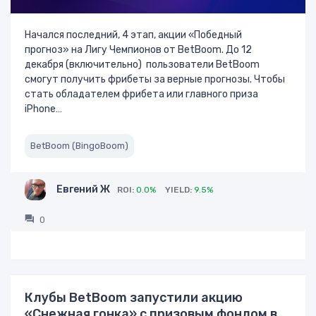
Начался последний, 4 этап, акции «Победный
прогноз» на Лигу Чемпионов от BetBoom. До 12
декабря (включительно) пользователи BetBoom
смогут получить фрибеты за верные прогнозы. Чтобы
стать обладателем фрибета или главного приза
iPhone…
BetBoom (BingoBoom)
Евгений Ж
ROI:
0.0%
YIELD:
9.5%
0
Клубы BetBoom запустили акцию
«Снежная гонка» с призовым фондом в