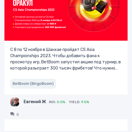
С 8 по 12 ноября в Шанхае пройдет CS Asia
Championships 2023. Чтобы добавить фана к
просмотру игр, BetBoom запустил акцию под турнир, в
которой разыграет 300 тысяч фрибетов! Что нужно…
BetBoom (BingoBoom)
Евгений Ж
ROI:
0.0%
YIELD:
9.5%
0