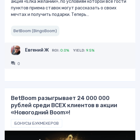
акция «Елка желаний», по условиям которой все гости
пунктов приема ставок могут рассказать о своих
мечтах и получить подарки. Теперь…
BetBoom (BingoBoom)
Евгений Ж
ROI:
0.0%
YIELD:
9.5%
0
BetBoom разыгрывает 24 000 000
рублей среди ВСЕХ клиентов в акции
«Новогодний Boom»!
БОНУСЫ БУКМЕКЕРОВ