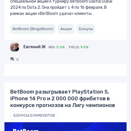
специальной акции к турниру BetBoom Dacha Dubai
2024 по Dota 2. Она пройдет с 4 по 16 февраля. В
рамках акции «BetBoom удача» клиенты…
BetBoom (BingoBoom)
Акции
Бонусы
Евгений Ж
ROI:
0.0%
YIELD:
9.5%
0
BetBoom разыгрывает PlayStation 5,
iPhone 14 Pro и 2 000 000 фрибетов в
конкурсе прогнозов на Лигу чемпионов
БОНУСЫ БУКМЕКЕРОВ