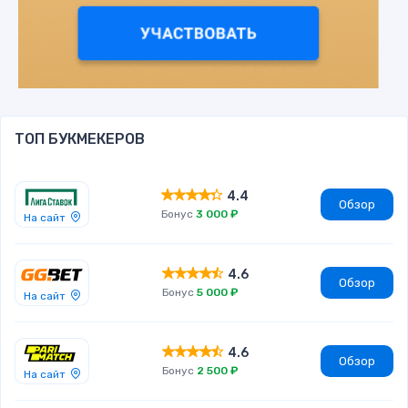
ТОП БУКМЕКЕРОВ
4.4
Обзор
Бонус
3 000 ₽
На сайт
4.6
Обзор
Бонус
5 000 ₽
На сайт
4.6
Обзор
Бонус
2 500 ₽
На сайт