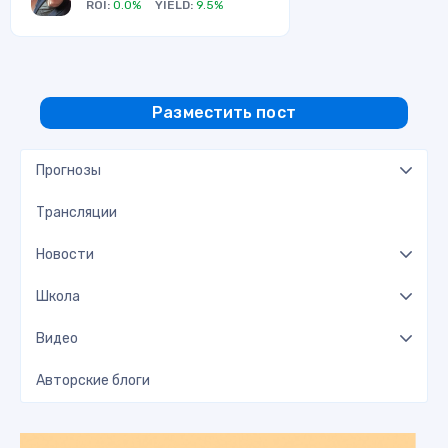
ROI:
0.0%
YIELD:
9.5%
Разместить пост
Прогнозы
Трансляции
Новости
Школа
Видео
Авторские блоги