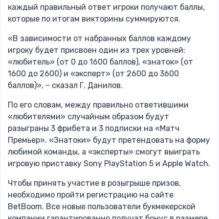
каждый правильный ответ игроки получают баллы,
которые по итогам викторины суммируются.
«В зависимости от набранных баллов каждому
игроку будет присвоен один из трех уровней:
«любитель» (от 0 до 1600 баллов), «знаток» (от
1600 до 2600) и «эксперт» (от 2600 до 3600
баллов)», – сказал Г. Данилов.
По его словам, между правильно ответившими
«любителями» случайным образом будут
разыграны 3 фрибета и 3 подписки на «Матч
Премьер». «Знатоки» будут претендовать на форму
любимой команды, а «эксперты» смогут выиграть
игровую приставку Sony PlayStation 5 и Apple Watch.
Чтобы принять участие в розыгрыше призов,
необходимо пройти регистрацию на сайте
BetBoom. Все новые пользователи букмекерской
компании гарантированно получат бонус в размере