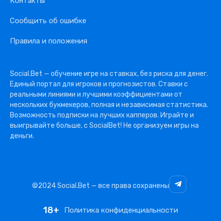
Контакты
Сообщить об ошибке
Правила и положения
Social.Bet — обучение игре на ставках, без риска для денег.
Единый портал для игроков и прогнозистов. Ставки с
реальными линиями и лучшими коэффициентами от
нескольких букмекеров, полная и независимая статистика.
Возможность подписки на лучших капперов. Играйте и
выигрывайте больше, с SocialBet! Не организуем игры на
деньги.
©2024 Social.Bet — все права сохранены
18+
Политика конфиденциальности