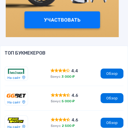
ТОП БУКМЕКЕРОВ
4.4
Обзор
Бонус
3 000 ₽
На сайт
4.6
Обзор
Бонус
5 000 ₽
На сайт
4.6
Обзор
Бонус
2 500 ₽
На сайт