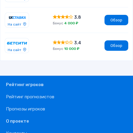
3.8
Обзор
Бонус
4 000 ₽
На сайт
3.4
Обзор
Бонус
10 000 ₽
На сайт
Рейтинг игроков
Рейтинг прогнозистов
Прогнозы игроков
О проекте