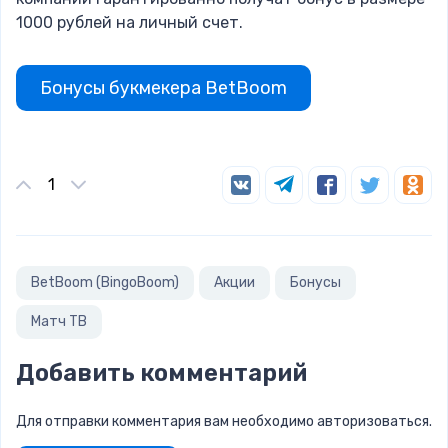
1000 рублей на личный счет.
Бонусы букмекера BetBoom
1
BetBoom (BingoBoom)
Акции
Бонусы
Матч ТВ
Добавить комментарий
Для отправки комментария вам необходимо авторизоваться.