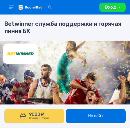
Вход
Betwinner cлужба поддержки и горячая
линия БК
9.3
9000
На сайт
Новым игрокам