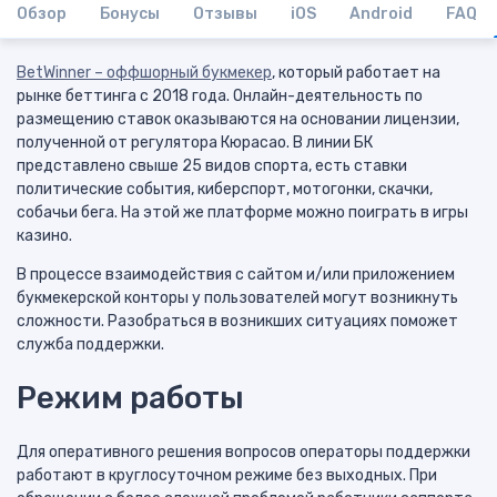
Обзор
Бонусы
Отзывы
iOS
Android
FAQ
BetWinner – оффшорный букмекер
, который работает на
рынке беттинга c 2018 года. Онлайн-деятельность по
размещению ставок оказываются на основании лицензии,
полученной от регулятора Кюрасао. В линии БК
представлено свыше 25 видов спорта, есть ставки
политические события, киберспорт, мотогонки, скачки,
собачьи бега. На этой же платформе можно поиграть в игры
казино.
В процессе взаимодействия с сайтом и/или приложением
букмекерской конторы у пользователей могут возникнуть
сложности. Разобраться в возникших ситуациях поможет
служба поддержки.
Режим работы
Для оперативного решения вопросов операторы поддержки
работают в круглосуточном режиме без выходных. При