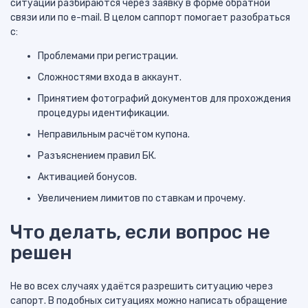
ситуации разбираются через заявку в форме обратной
связи или по e-mail. В целом саппорт помогает разобраться
с:
Проблемами при регистрации.
Сложностями входа в аккаунт.
Принятием фотографий документов для прохождения
процедуры идентификации.
Неправильным расчётом купона.
Разъяснением правил БК.
Активацией бонусов.
Увеличением лимитов по ставкам и прочему.
Что делать, если вопрос не
решен
Не во всех случаях удаётся разрешить ситуацию через
сапорт. В подобных ситуациях можно написать обращение