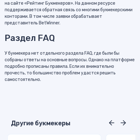
на сайте «Рейтинг Букмекеров». На данном ресурсе
поддерживается обратная связь со многими букмекерскими
конторами. В том числе заявки обрабатывает
представитель BetWinner.
Раздел FAQ
У букмекера нет отдельного раздела FAQ, где были бы
собраны ответы на основные вопросы. Однако на платформе
подробно прописаны правила. Если их внимательно
прочесть, то большинство проблем удастся решить
самостоятельно.
Другие букмекеры