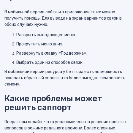
В мобильной версии сайта и в приложении тоже можно
получить помощь. Для вывода на экран вариантов связи в
обоих случаях нужно:
Раскрыть выпадающее меню.
Прокрутить меню вниз.
Развернуть вкладку «Поддержка».
Выбрать один из способов связи.
В мобильной версии ресурса у беттора есть возможность
заказать обратный звонок, что более выгодно, чем звонить
самому.
Какие проблемы может
решить саппорт
Операторы онлайн-чата уполномочены на решение простых
вопросов в режиме реального времени. Более сложные