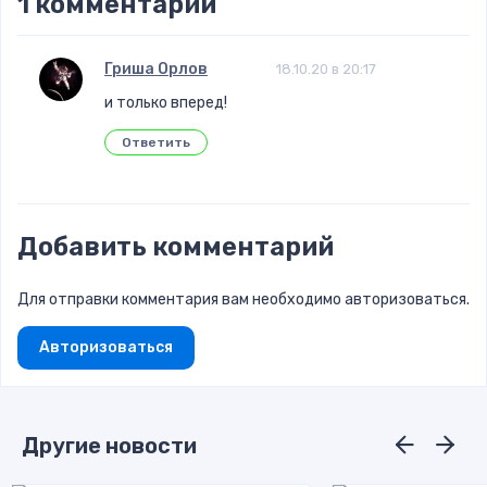
1 комментарий
Гриша Орлов
18.10.20 в 20:17
и только вперед!
Ответить
Добавить комментарий
Для отправки комментария вам необходимо авторизоваться.
Авторизоваться
Другие новости