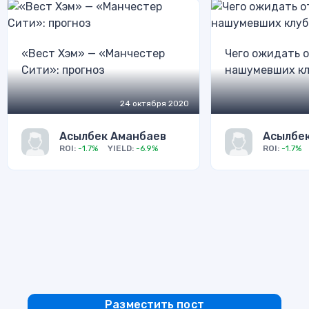
«Вест Хэм» — «Манчестер
Чего ожидать о
Сити»: прогноз
нашумевших кл
24 октября 2020
Асылбек Аманбаев
Асылбе
ROI:
-1.7%
YIELD:
-6.9%
ROI:
-1.7%
Разместить пост